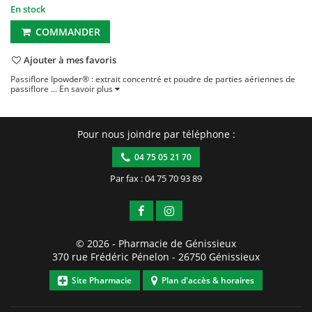
En stock
COMMANDER
Ajouter à mes favoris
Passiflore Ipowder® : extrait concentré et poudre de parties aériennes de
passiflore ...
En savoir plus
Pour nous joindre par téléphone :
04 75 05 21 70
Par fax : 04 75 70 93 89
© 2026 -
Pharmacie de Génissieux
370 rue Frédéric Pénelon
-
26750
Génissieux
Site Pharmacie
Plan d'accès & horaires