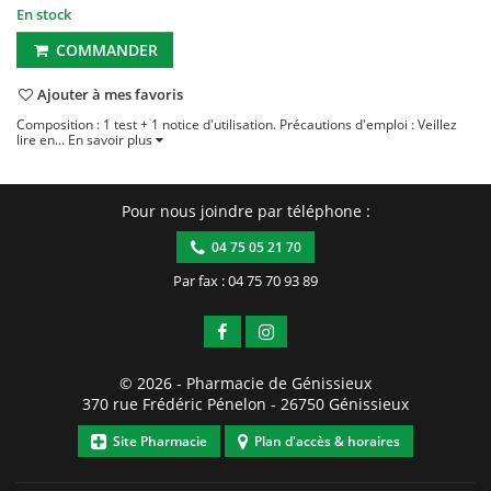
En stock
COMMANDER
Ajouter à mes favoris
Composition : 1 test + 1 notice d'utilisation. Précautions d'emploi : Veillez
lire en...
En savoir plus
Pour nous joindre par téléphone :
04 75 05 21 70
Par fax : 04 75 70 93 89
© 2026 -
Pharmacie de Génissieux
370 rue Frédéric Pénelon
-
26750
Génissieux
Site Pharmacie
Plan d'accès & horaires