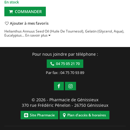
En stock
COMMANDER
Ajouter à mes favoris
Helianthus Annuus Seed Oil (Huile De Tournesol), Gelatin (Glycerol, Aqua),
Eucalyptus...
En savoir plus
Pour nous joindre par téléphone :
04 75 05 21 70
Par fax : 04 75 70 93 89
© 2026 -
Pharmacie de Génissieux
370 rue Frédéric Pénelon
-
26750
Génissieux
Site Pharmacie
Plan d'accès & horaires