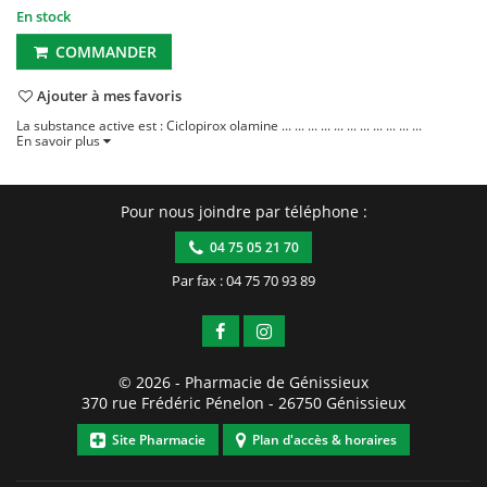
En stock
COMMANDER
Ajouter à mes favoris
La substance active est : Ciclopirox olamine ... ... ... ... ... ... ... ... ... ... ...
En savoir plus
Pour nous joindre par téléphone :
04 75 05 21 70
Par fax : 04 75 70 93 89
© 2026 -
Pharmacie de Génissieux
370 rue Frédéric Pénelon
-
26750
Génissieux
Site Pharmacie
Plan d'accès & horaires