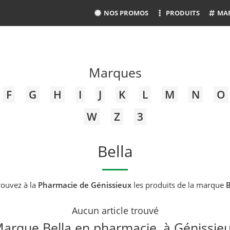
NOS PROMOS
PRODUITS
MA
Marques
F
G
H
I
J
K
L
M
N
O
W
Z
3
Bella
rouvez à la
Pharmacie de Génissieux
les produits de la marque
B
Aucun article trouvé
arque Bella en pharmacie, à Génissie