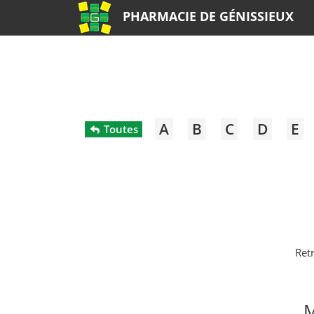
PHARMACIE DE GÉNISSIEUX
A
B
C
D
E
Toutes
Ret
M