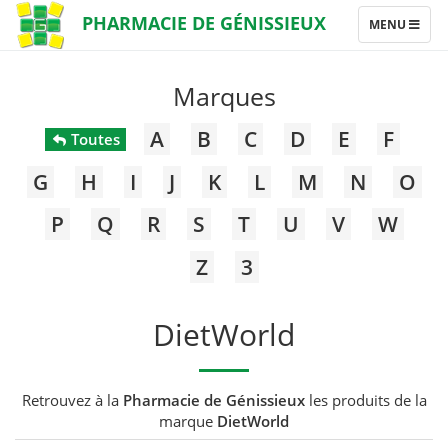
PHARMACIE DE GÉNISSIEUX
TOGGLE
MENU
NAVIGATION
Marques
A
B
C
D
E
F
Toutes
G
H
I
J
K
L
M
N
O
P
Q
R
S
T
U
V
W
Z
3
DietWorld
Retrouvez à la
Pharmacie de Génissieux
les produits de la
marque
DietWorld