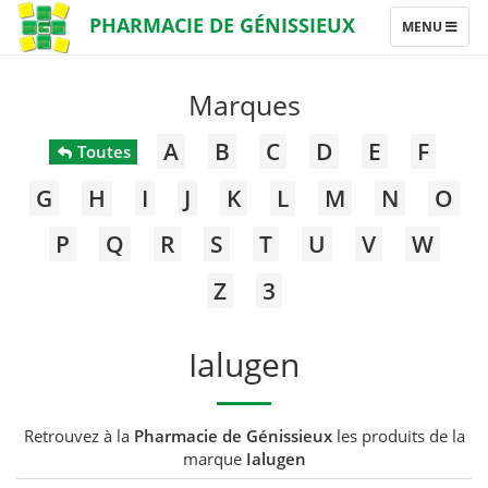
PHARMACIE DE GÉNISSIEUX
TOGGLE
MENU
NAVIGATION
Marques
A
B
C
D
E
F
Toutes
G
H
I
J
K
L
M
N
O
P
Q
R
S
T
U
V
W
Z
3
Ialugen
Retrouvez à la
Pharmacie de Génissieux
les produits de la
marque
Ialugen