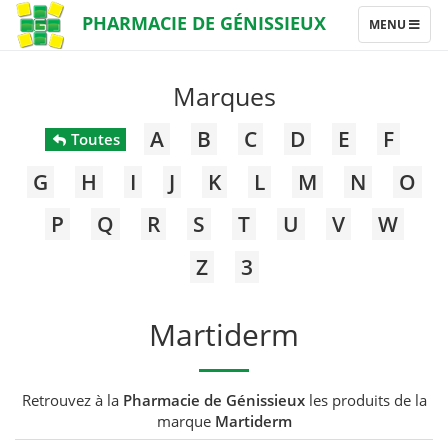
PHARMACIE DE GÉNISSIEUX
TOGGLE
MENU
NAVIGATION
Marques
A
B
C
D
E
F
Toutes
G
H
I
J
K
L
M
N
O
P
Q
R
S
T
U
V
W
Z
3
Martiderm
Retrouvez à la
Pharmacie de Génissieux
les produits de la
marque
Martiderm