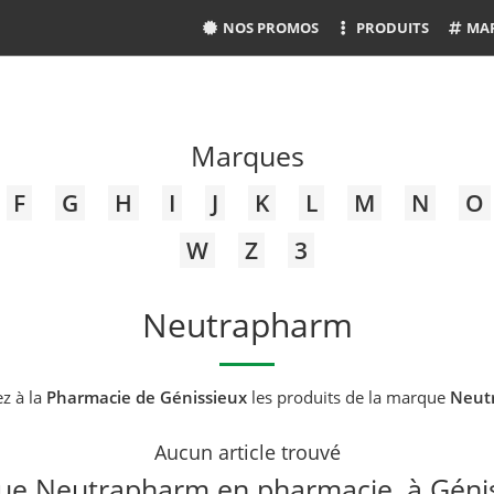
NOS PROMOS
PRODUITS
MA
Marques
F
G
H
I
J
K
L
M
N
O
W
Z
3
Neutrapharm
z à la
Pharmacie de Génissieux
les produits de la marque
Neut
Aucun article trouvé
e Neutrapharm en pharmacie, à Géni