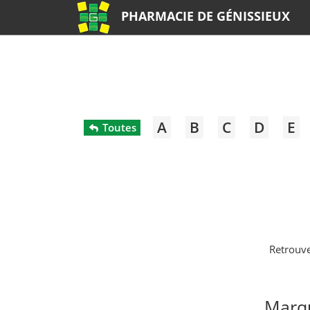
PHARMACIE DE GÉNISSIEUX
A
B
C
D
E
Toutes
Retrouve
Marqu