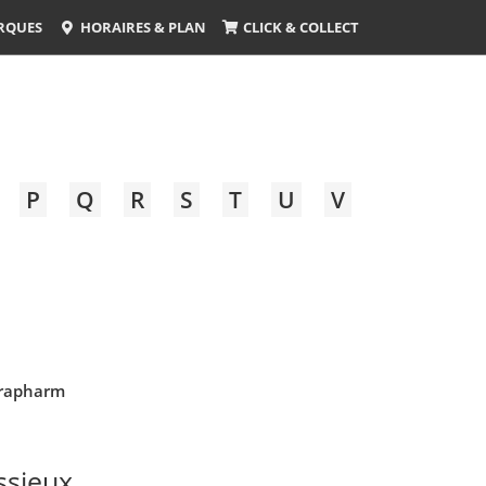
RQUES
HORAIRES & PLAN
CLICK & COLLECT
P
Q
R
S
T
U
V
rapharm
ssieux