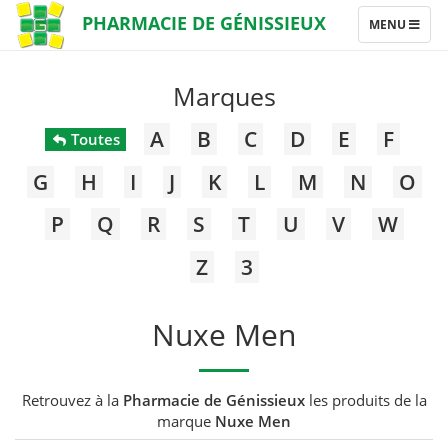
PHARMACIE DE GÉNISSIEUX
TOGGLE
MENU
NAVIGATION
Marques
A
B
C
D
E
F
Toutes
G
H
I
J
K
L
M
N
O
P
Q
R
S
T
U
V
W
Z
3
Nuxe Men
Retrouvez à la
Pharmacie de Génissieux
les produits de la
marque
Nuxe Men