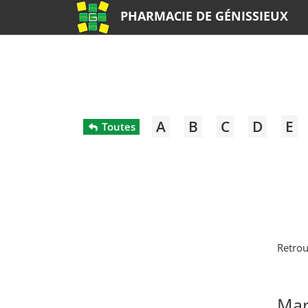
PHARMACIE DE GÉNISSIEUX
A
B
C
D
E
Toutes
Retrou
Mar