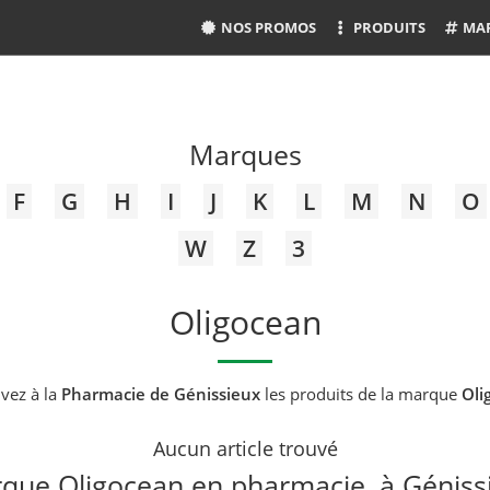
NOS PROMOS
PRODUITS
MA
Marques
F
G
H
I
J
K
L
M
N
O
W
Z
3
Oligocean
vez à la
Pharmacie de Génissieux
les produits de la marque
Oli
Aucun article trouvé
que Oligocean en pharmacie, à Géniss