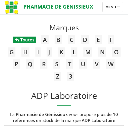
PHARMACIE DE GÉNISSIEUX
TOGGLE
MENU
NAVIGATION
Marques
A
B
C
D
E
F
Toutes
G
H
I
J
K
L
M
N
O
P
Q
R
S
T
U
V
W
Z
3
ADP Laboratoire
La
Pharmacie de Génissieux
vous propose
plus de 10
références en stock
de la marque
ADP Laboratoire