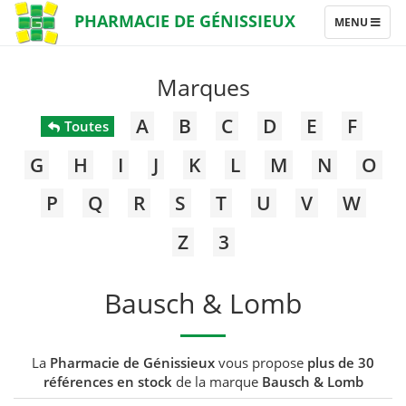
PHARMACIE DE GÉNISSIEUX
TOGGLE
MENU
NAVIGATION
Marques
A
B
C
D
E
F
Toutes
G
H
I
J
K
L
M
N
O
P
Q
R
S
T
U
V
W
Z
3
Bausch & Lomb
La
Pharmacie de Génissieux
vous propose
plus de 30
références en stock
de la marque
Bausch & Lomb