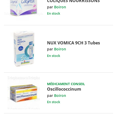
COLIQUES NOURRISSONS
par
Boiron
En stock
NUX VOMICA 9CH 3 Tubes
par
Boiron
En stock
MÉDICAMENT CONSEIL
Oscillococcinum
par
Boiron
En stock