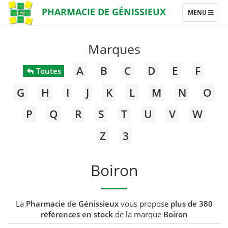
PHARMACIE DE GÉNISSIEUX
TOGGLE
MENU
NAVIGATION
Marques
A
B
C
D
E
F
Toutes
G
H
I
J
K
L
M
N
O
P
Q
R
S
T
U
V
W
Z
3
Boiron
La
Pharmacie de Génissieux
vous propose
plus de 380
références en stock
de la marque
Boiron