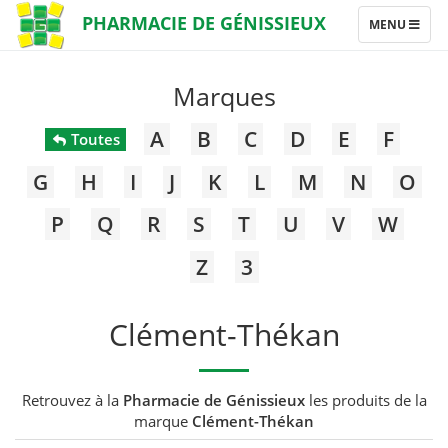
PHARMACIE DE GÉNISSIEUX
TOGGLE
MENU
NAVIGATION
Marques
A
B
C
D
E
F
Toutes
G
H
I
J
K
L
M
N
O
P
Q
R
S
T
U
V
W
Z
3
Clément-Thékan
Retrouvez à la
Pharmacie de Génissieux
les produits de la
marque
Clément-Thékan