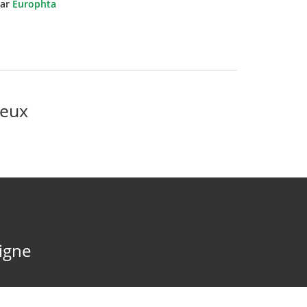
ar
Europhta
ieux
ligne