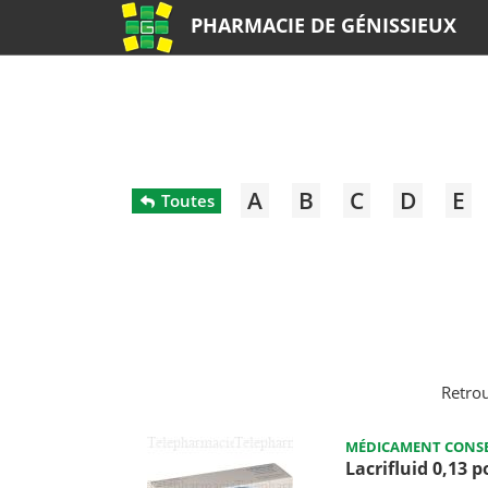
PHARMACIE DE GÉNISSIEUX
A
B
C
D
E
Toutes
Retro
MÉDICAMENT CONSE
Lacrifluid 0,13 