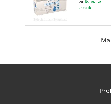
par
Europhta
En stock
Mar
Prof