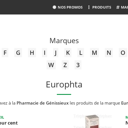
NOS PROMOS
PRODUITS
MA
Marques
F
G
H
I
J
K
L
M
N
O
W
Z
3
Europhta
uvez à la
Pharmacie de Génissieux
les produits de la marque
Eu
IL
M
pour cent