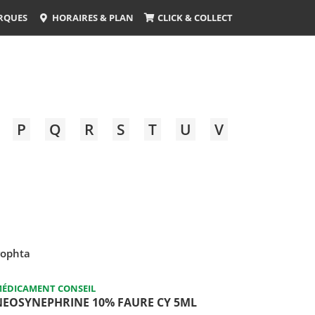
RQUES
HORAIRES & PLAN
CLICK & COLLECT
P
Q
R
S
T
U
V
rophta
ÉDICAMENT CONSEIL
NEOSYNEPHRINE 10% FAURE CY 5ML