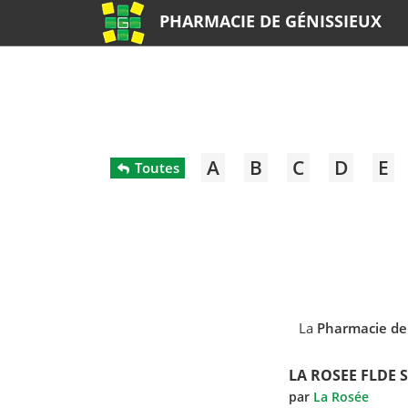
PHARMACIE DE GÉNISSIEUX
A
B
C
D
E
Toutes
La
Pharmacie de
LA ROSEE FLDE 
par
La Rosée