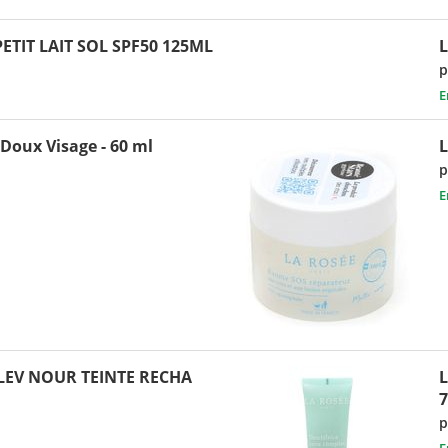
ETIT LAIT SOL SPF50 125ML
p
E
oux Visage - 60 ml
p
E
 LEV NOUR TEINTE RECHA
p
E