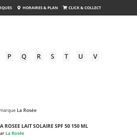
RQUES
HORAIRES & PLAN
CLICK & COLLECT
P
Q
R
S
T
U
V
 marque
La Rosée
A ROSEE LAIT SOLAIRE SPF 50 150 ML
ar
La Rosée