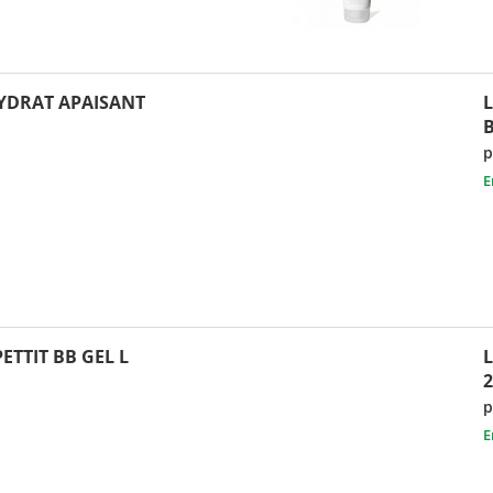
HYDRAT APAISANT
p
E
ETTIT BB GEL L
p
E