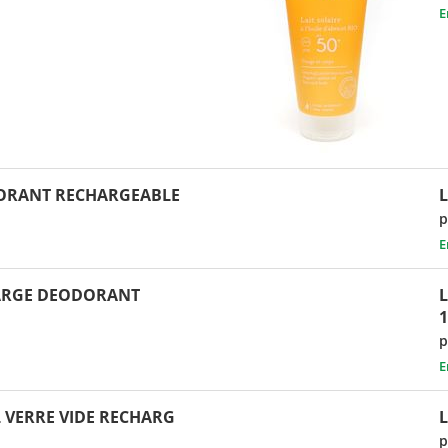
E
ORANT RECHARGEABLE
L
p
E
ARGE DEODORANT
L
p
E
L VERRE VIDE RECHARG
p