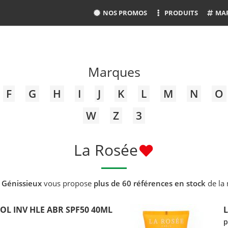
NOS PROMOS
PRODUITS
MA
Marques
F
G
H
I
J
K
L
M
N
O
W
Z
3
La Rosée
 Génissieux
vous propose
plus de 60 références en stock
de la
SOL INV HLE ABR SPF50 40ML
L
p