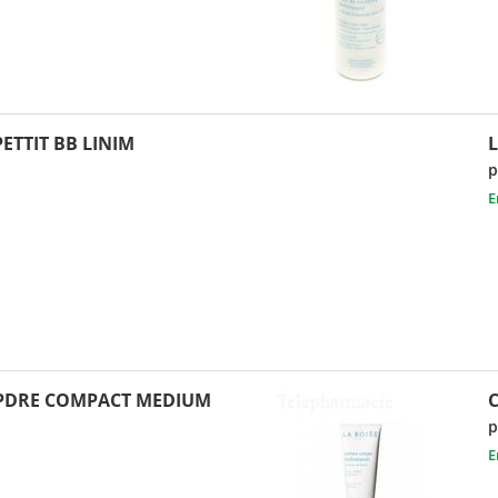
ETTIT BB LINIM
p
E
 PDRE COMPACT MEDIUM
C
p
E