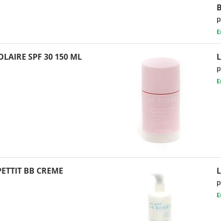
p
E
OLAIRE SPF 30 150 ML
p
E
ETTIT BB CREME
L
p
E