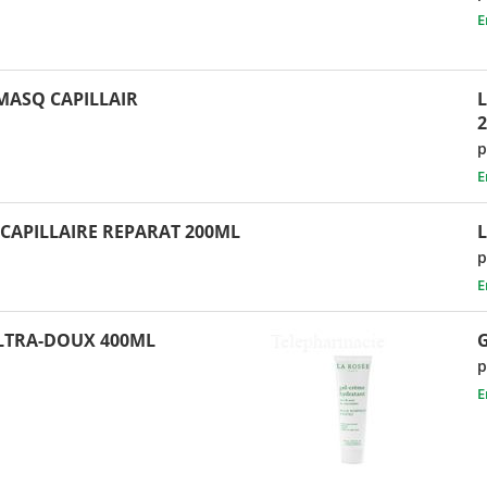
E
MASQ CAPILLAIR
p
E
CAPILLAIRE REPARAT 200ML
L
p
E
ULTRA-DOUX 400ML
G
p
E