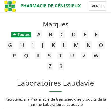
PHARMACIE DE GÉNISSIEUX
TOGGLE
MENU
NAVIGATION
Marques
A
B
C
D
E
F
Toutes
G
H
I
J
K
L
M
N
O
P
Q
R
S
T
U
V
W
Z
3
Laboratoires Laudavie
Retrouvez à la
Pharmacie de Génissieux
les produits de la
marque
Laboratoires Laudavie