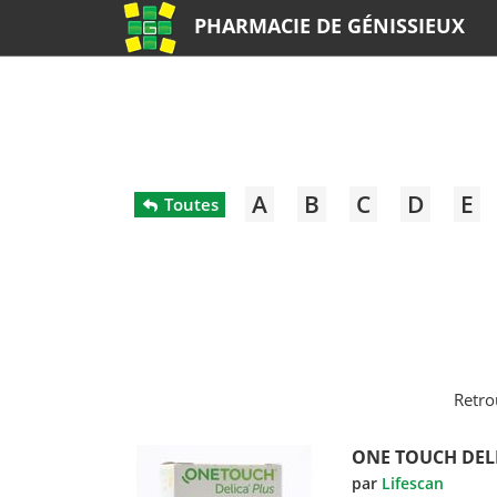
PHARMACIE DE GÉNISSIEUX
A
B
C
D
E
Toutes
Retro
ONE TOUCH DELI
par
Lifescan