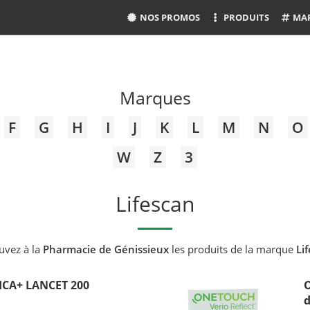
NOS PROMOS
PRODUITS
MA
Marques
F
G
H
I
J
K
L
M
N
O
W
Z
3
Lifescan
uvez à la
Pharmacie de Génissieux
les produits de la marque
Li
CA+ LANCET 200
O
d