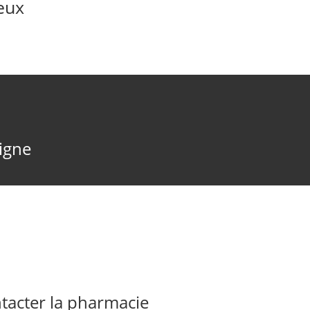
eux
ligne
acter la pharmacie