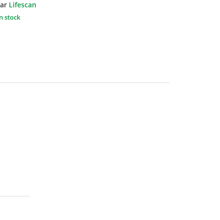
ar
Lifescan
n stock