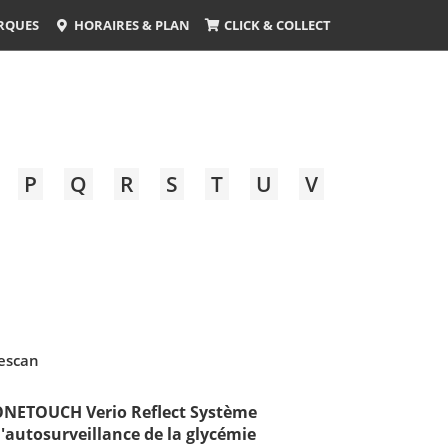
RQUES
HORAIRES & PLAN
CLICK & COLLECT
P
Q
R
S
T
U
V
fescan
NETOUCH Verio Reflect Système
'autosurveillance de la glycémie