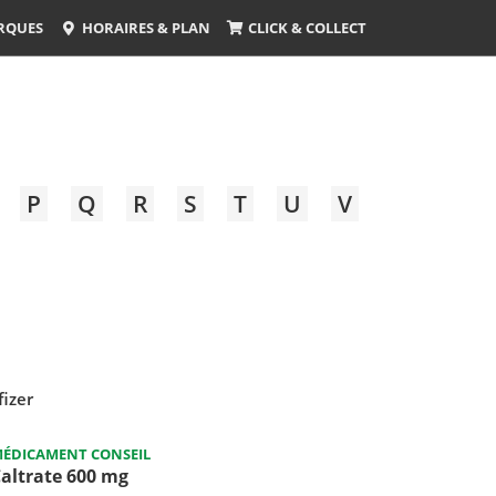
RQUES
HORAIRES & PLAN
CLICK & COLLECT
P
Q
R
S
T
U
V
fizer
ÉDICAMENT CONSEIL
altrate 600 mg