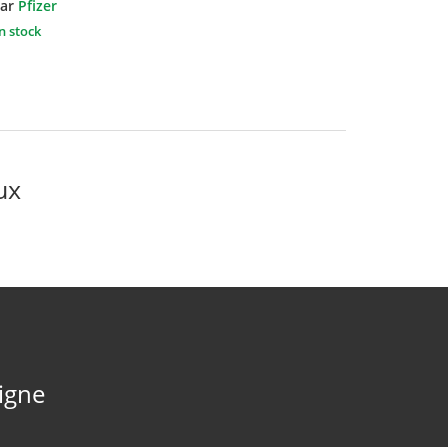
ar
Pfizer
n stock
ux
ligne