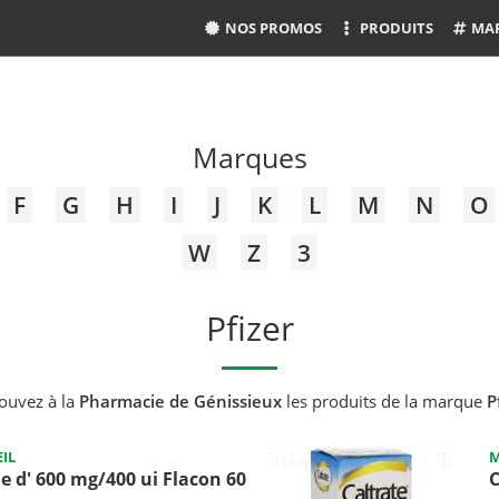
NOS PROMOS
PRODUITS
MA
Marques
F
G
H
I
J
K
L
M
N
O
W
Z
3
Pfizer
ouvez à la
Pharmacie de Génissieux
les produits de la marque
P
IL
M
e d' 600 mg/400 ui Flacon 60
C