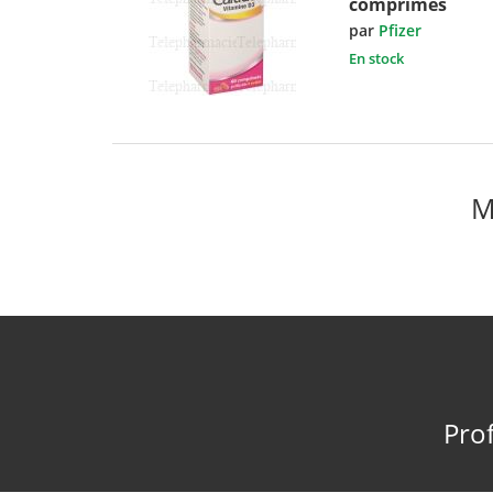
comprimés
par
Pfizer
En stock
M
Prof