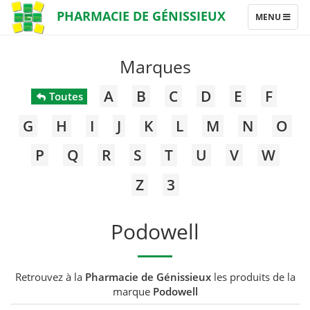
PHARMACIE DE GÉNISSIEUX
TOGGLE
MENU
NAVIGATION
Marques
A
B
C
D
E
F
Toutes
G
H
I
J
K
L
M
N
O
P
Q
R
S
T
U
V
W
Z
3
Podowell
Retrouvez à la
Pharmacie de Génissieux
les produits de la
marque
Podowell