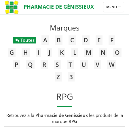
PHARMACIE DE GÉNISSIEUX
TOGGLE
MENU
NAVIGATION
Marques
A
B
C
D
E
F
Toutes
G
H
I
J
K
L
M
N
O
P
Q
R
S
T
U
V
W
Z
3
RPG
Retrouvez à la
Pharmacie de Génissieux
les produits de la
marque
RPG