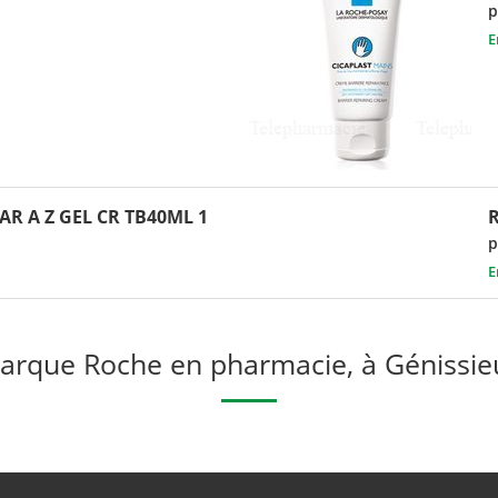
p
E
AR A Z GEL CR TB40ML 1
p
E
arque Roche en pharmacie, à Génissie