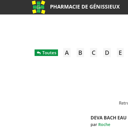
PHARMACIE DE GÉNISSIEUX
A
B
C
D
E
Toutes
Retr
DEVA BACH EAU
par
Roche