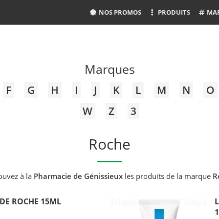
NOS PROMOS
PRODUITS
MA
Marques
F
G
H
I
J
K
L
M
N
O
W
Z
3
Roche
ouvez à la
Pharmacie de Génissieux
les produits de la marque
R
 DE ROCHE 15ML
L