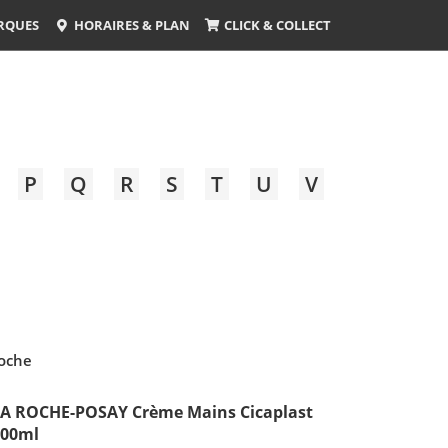
RQUES
HORAIRES & PLAN
CLICK & COLLECT
P
Q
R
S
T
U
V
oche
A ROCHE-POSAY Crème Mains Cicaplast
100ml